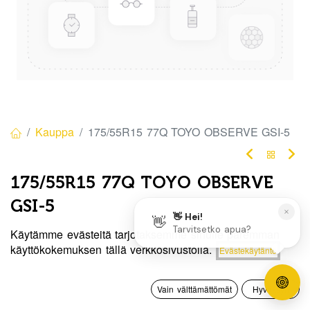
Kauppa
175/55R15 77Q TOYO OBSERVE GSI-5
175/55R15 77Q TOYO OBSERVE
GSI-5
EAN:
4981910761563
Tuotekoodi:
290735
Käytämme evästeitä tarjotaksemme sinulle paremman
Hinta:
käyttökokemuksen tällä verkkosivustolla.
Evästekäytäntö
Lisää ostoskoriin
Tällä tuotteella ei ole kelvollista yhdistelmää.
100,00
€
0
Vain välttämättömät
Hyväksyn
Etusivu
Haku
Toivelista
Tili
Jaa