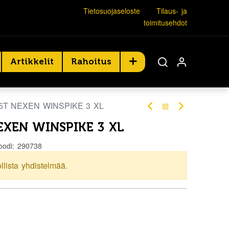
Tietosuojaseloste
Tilaus- ja
toimitusehdot
Artikkelit
Rahoitus
75T NEXEN WINSPIKE 3 XL
EXEN WINSPIKE 3 XL
oodi:
290738
ollista yhdistelmää.