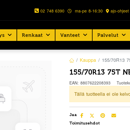
02 748 6390
ma-pe 8-16:30
ajo-ohjeet
ys
Renkaat
Vanteet
Palvelut
Kauppa
155/70R13 
155/70R13 75T N
EAN:
8807622208393
Tuotek
Tällä tuotteella ei ole kelv
Jaa
Toimitusehdot