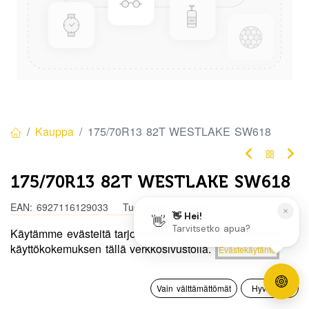
Kauppa
175/70R13 82T WESTLAKE SW618
175/70R13 82T WESTLAKE SW618
EAN:
6927116129033
Tuotekoodi:
292105
Käytämme evästeitä tarjotaksemme sinulle paremman
Tällä tuotteella ei ole kelvollista yhdistelmää.
Hinta:
käyttökokemuksen tällä verkkosivustolla.
Evästekäytäntö
Lisää ostoskoriin
75,00
€
0
Jaa
Vain välttämättömät
Hyväksyn
Etusivu
Haku
Toivelista
Tili
Toimitusehdot