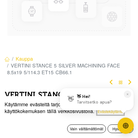
Kauppa
VERTINI STANCE 5 SILVER MACHINING FACE
8.5x19 5/114.3 ET15 CB66.1
VERTINI STANCE 5 SILVER
Käytämme evästeitä tarjotaksemme sinulle paremman
MACHINING FACE 8.5x19 5/114.3
Hinta:
käyttökokemuksen tällä verkkosivustolla.
Evästekäytäntö
Lisää ostoskoriin
ET15 CB66.1
185,00
€
0
Tuotekoodi:
292213
Vain välttämättömät
Hyväksyn
Etusivu
Haku
Toivelista
Tili
185,00
€
/ kpl