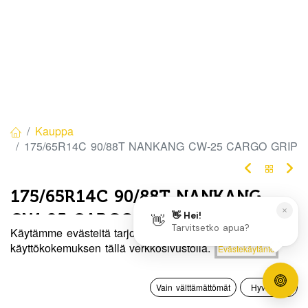
Kauppa
175/65R14C 90/88T NANKANG CW-25 CARGO GRIP
175/65R14C 90/88T NANKANG
CW-25 CARGO GRIP
Käytämme evästeitä tarjotaksemme sinulle paremman
EAN:
4718022007780
Tuotekoodi:
294034
Hinta:
käyttökokemuksen tällä verkkosivustolla.
Evästekäytäntö
Lisää ostoskoriin
85,00
€
85,00
€
/ kpl
0
Vain välttämättömät
Hyväksyn
Etusivu
Haku
Toivelista
Tili
Toimittajilla (kotimaa):
Saatavilla