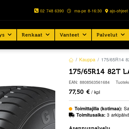
02 748 6390
ma-pe 8-16:30
ajo-ohjeet
ys
Renkaat
Vanteet
Palvelut
Kauppa
175/65R14 
175/65R14 82T L
EAN:
8808563561684
Tuotek
77,50
€
/ kpl
Toimittajilla (kotimaa):
Sa
Toimitusaika:
3 arkipäiv
Asennuspalvelu