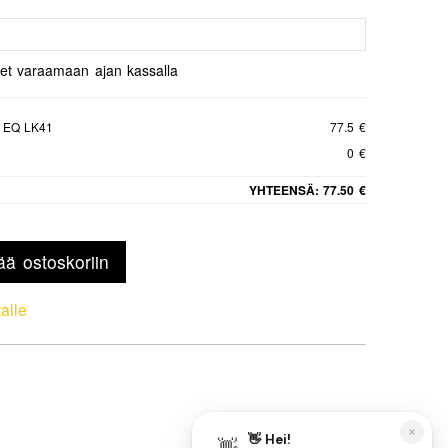
set varaamaan ajan kassalla
 EQ LK41
77.5 €
0 €
YHTEENSÄ:
77.50 €
ää ostoskoriin
talle