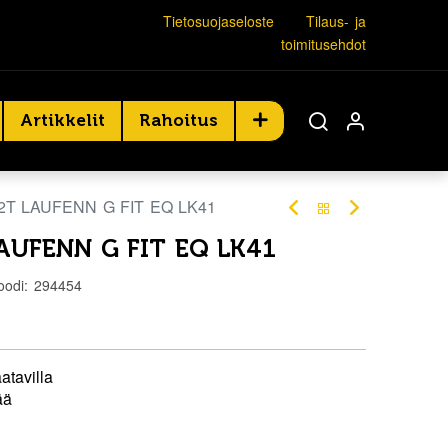
Tietosuojaseloste
Tilaus- ja
toimitusehdot
Artikkelit
Rahoitus
82T LAUFENN G FIT EQ LK41
AUFENN G FIT EQ LK41
oodi:
294454
atavilla
ää