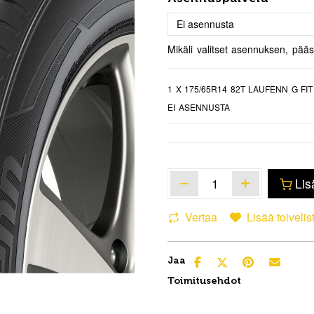
Mikäli valitset asennuksen, pää
1
X 175/65R14 82T LAUFENN G FIT
EI ASENNUSTA
Lis
Vertaa
Lisää toivelis
Jaa
Toimitusehdot