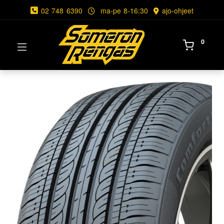
02 748 6390
ma-pe 8-16:30
ajo-ohjeet
0