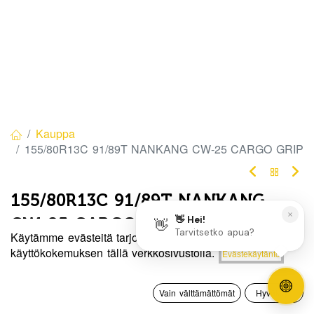
Kauppa
155/80R13C 91/89T NANKANG CW-25 CARGO GRIP
155/80R13C 91/89T NANKANG
CW-25 CARGO GRIP
Käytämme evästeitä tarjotaksemme sinulle paremman
EAN:
4718022006769
Tuotekoodi:
303148
Hinta:
käyttökokemuksen tällä verkkosivustolla.
Evästekäytäntö
Lisää ostoskoriin
75,00
€
75,00
€
/ kpl
0
Vain välttämättömät
Hyväksyn
Etusivu
Haku
Toivelista
Tili
Heti
Toimittajilla (kotimaa):
Saatavilla