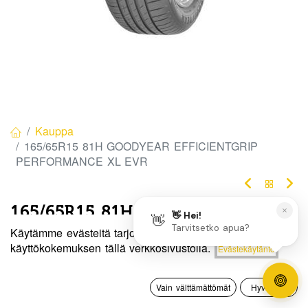
Kauppa
165/65R15 81H GOODYEAR EFFICIENTGRIP
PERFORMANCE XL EVR
165/65R15 81H GOODYEAR
Käytämme evästeitä tarjotaksemme sinulle paremman
EFFICIENTGRIP PERFORMANCE XL
Hinta:
käyttökokemuksen tällä verkkosivustolla.
Evästekäytäntö
Lisää ostoskoriin
EVR
30,00
€
0
EAN:
4038526417817
Tuotekoodi:
303210
Vain välttämättömät
Hyväksyn
Etusivu
Haku
Toivelista
Tili