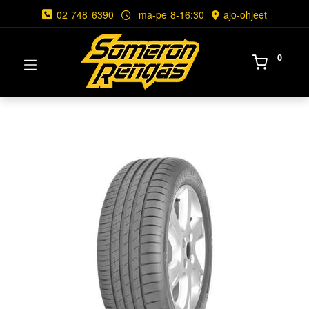
02 748 6390
ma-pe 8-16:30
ajo-ohjeet
0