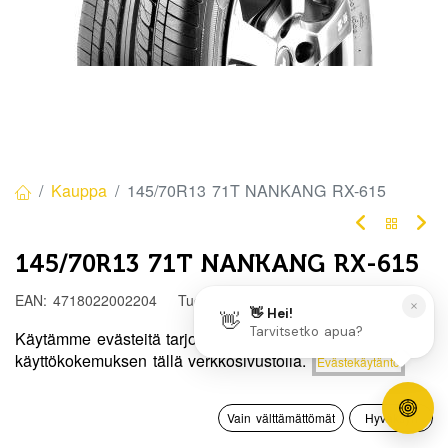
Kauppa
145/70R13 71T NANKANG RX-615
145/70R13 71T NANKANG RX-615
EAN:
4718022002204
Tuotekoodi:
303230
62,50
€
/ kpl
Käytämme evästeitä tarjotaksemme sinulle paremman
Hinta:
käyttökokemuksen tällä verkkosivustolla.
Evästekäytäntö
Lisää ostoskoriin
62,50
€
Toimittajilla (kotimaa):
Saatavilla
0
Toimitusaika:
3 arkipäivää
Vain välttämättömät
Hyväksyn
Etusivu
Haku
Toivelista
Tili