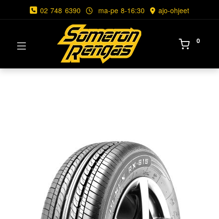
02 748 6390
ma-pe 8-16:30
ajo-ohjeet
0