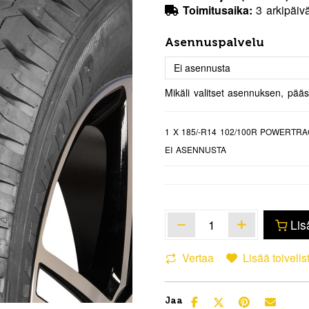
Toimitusaika:
3 arkipäiv
Asennuspalvelu
Mikäli valitset asennuksen, pää
1
X 185/-R14 102/100R POWERTR
EI ASENNUSTA
Lis
Vertaa
Lisää toivelis
Jaa