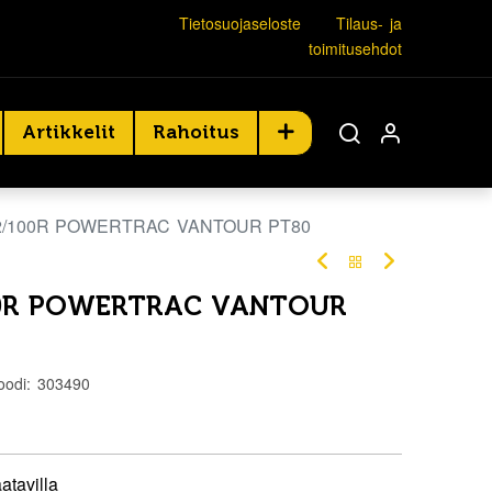
Tietosuojaseloste
Tilaus- ja
toimitusehdot
Artikkelit
Rahoitus
02/100R POWERTRAC VANTOUR PT80
100R POWERTRAC VANTOUR
oodi:
303490
atavilla