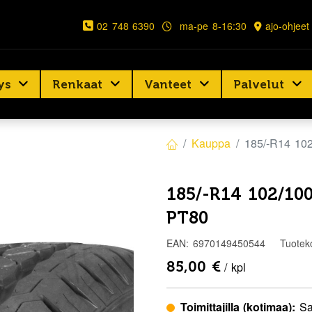
02 748 6390
ma-pe 8-16:30
ajo-ohjeet
ys
Renkaat
Vanteet
Palvelut
Kauppa
185/-R14 1
185/-R14 102/
PT80
EAN:
6970149450544
Tuotek
85,00
€
/ kpl
Toimittajilla (kotimaa):
Sa