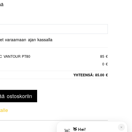
ää
set varaamaan ajan kassalla
AC VANTOUR PT80
85 €
0 €
YHTEENSÄ:
85.00 €
ää ostoskoriin
talle