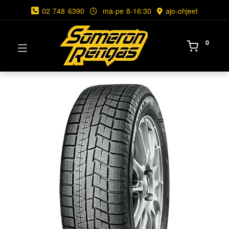
02 748 6390
ma-pe 8-16:30
ajo-ohjeet
0