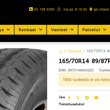
02 748 6390
ma-pe 8-16:30
ajo-ohjeet
ys
Renkaat
Vanteet
Palvelut
Kauppa
165/70R14
165/70R14 89/
EAN:
6970149453323
Tuotek
Tällä tuotteella ei ole kelv
Jaa
Toimitusehdot