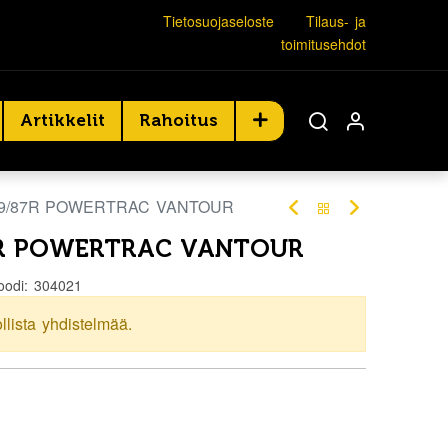
Tietosuojaseloste
Tilaus- ja
toimitusehdot
Artikkelit
Rahoitus
 89/87R POWERTRAC VANTOUR
87R POWERTRAC VANTOUR
oodi:
304021
ollista yhdistelmää.