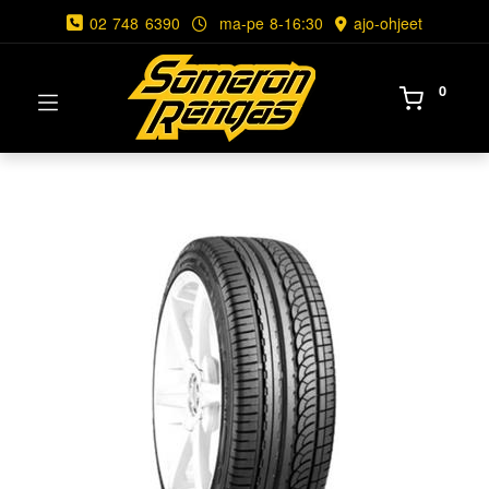
02 748 6390
ma-pe 8-16:30
ajo-ohjeet
0