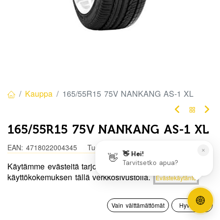
Kauppa
165/55R15 75V NANKANG AS-1 XL
165/55R15 75V NANKANG AS-1 XL
EAN:
4718022004345
Tuotekoodi:
304265
Käytämme evästeitä tarjotaksemme sinulle paremman
Tällä tuotteella ei ole kelvollista yhdistelmää.
Hinta:
käyttökokemuksen tällä verkkosivustolla.
Evästekäytäntö
Lisää ostoskoriin
72,50
€
0
Jaa
Vain välttämättömät
Hyväksyn
Etusivu
Haku
Toivelista
Tili
Toimitusehdot