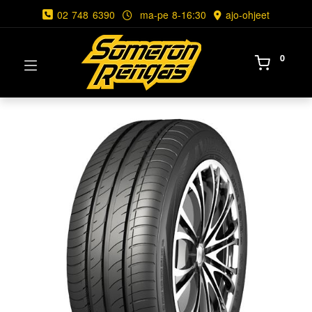
02 748 6390
ma-pe 8-16:30
ajo-ohjeet
0