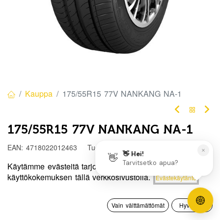
Kauppa
175/55R15 77V NANKANG NA-1
175/55R15 77V NANKANG NA-1
EAN:
4718022012463
Tuotekoodi:
304332
75,00
€
/ kpl
Käytämme evästeitä tarjotaksemme sinulle paremman
Hinta:
käyttökokemuksen tällä verkkosivustolla.
Evästekäytäntö
Lisää ostoskoriin
75,00
€
Toimittajilla (kotimaa):
Saatavilla
0
Toimitusaika:
3 arkipäivää
Vain välttämättömät
Hyväksyn
Etusivu
Haku
Toivelista
Tili