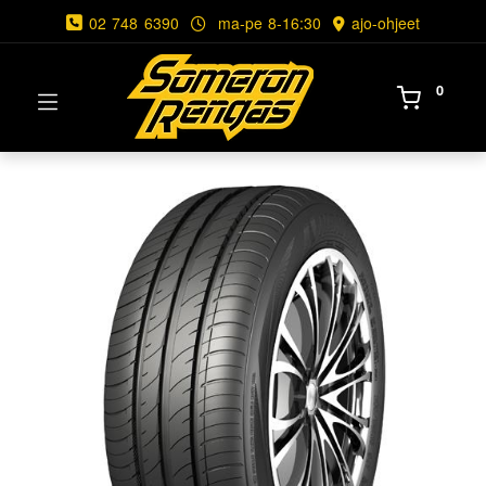
02 748 6390
ma-pe 8-16:30
ajo-ohjeet
0