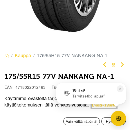
Kauppa
175/55R15 77V NANKANG NA-1
175/55R15 77V NANKANG NA-1
EAN:
4718022012463
Tuotekoodi:
304332
75,00
€
/ kpl
Käytämme evästeitä tarjotaksemme sinulle paremman
Hinta:
käyttökokemuksen tällä verkkosivustolla.
Evästekäytäntö
Lisää ostoskoriin
75,00
€
Toimittajilla (kotimaa):
Saatavilla
0
Toimitusaika:
3 arkipäivää
Vain välttämättömät
Hyväksyn
Etusivu
Haku
Toivelista
Tili