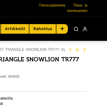
Tietosuojaseloste
Tilaus- ja
toimitusehdot
Artikkelit
Rahoitus
86T TRIANGLE SNOWLION TR777 XL
TRIANGLE SNOWLION TR777
oodi:
304532
atavilla
ää