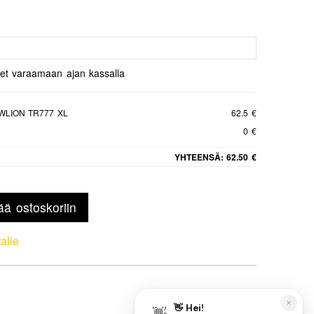
set varaamaan ajan kassalla
WLION TR777 XL
62.5 €
0 €
YHTEENSÄ:
62.50 €
ää ostoskoriin
talle