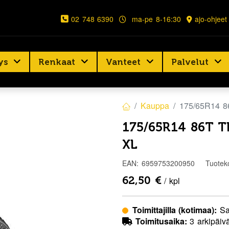
02 748 6390
ma-pe 8-16:30
ajo-ohjeet
ys
Renkaat
Vanteet
Palvelut
Kauppa
175/65R14 
175/65R14 86T 
XL
EAN:
6959753200950
Tuotek
62,50
€
/ kpl
Toimittajilla (kotimaa):
Sa
Toimitusaika:
3 arkipäiv