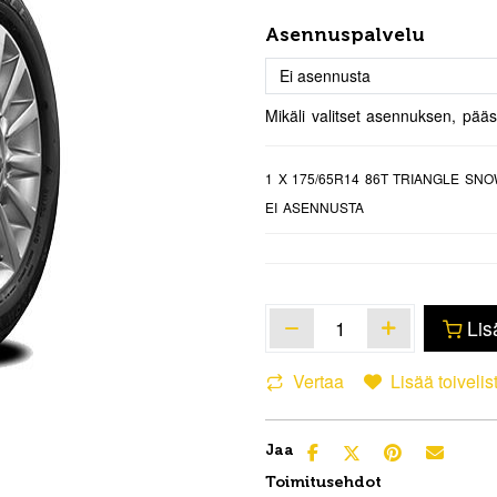
Asennuspalvelu
Mikäli valitset asennuksen, pää
1
X 175/65R14 86T TRIANGLE SNO
EI ASENNUSTA
Lis
Vertaa
Lisää toivelis
Jaa
Toimitusehdot