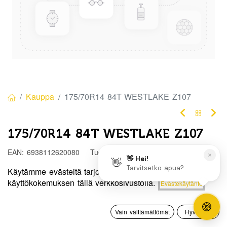
Kauppa
175/70R14 84T WESTLAKE Z107
175/70R14 84T WESTLAKE Z107
EAN:
6938112620080
Tuotekoodi:
304625
72,50
€
/ kpl
Käytämme evästeitä tarjotaksemme sinulle paremman
Hinta:
käyttökokemuksen tällä verkkosivustolla.
Evästekäytäntö
Lisää ostoskoriin
72,50
€
Toimittajilla (kotimaa):
Saatavilla
0
Toimitusaika:
3 arkipäivää
Vain välttämättömät
Hyväksyn
Etusivu
Haku
Toivelista
Tili