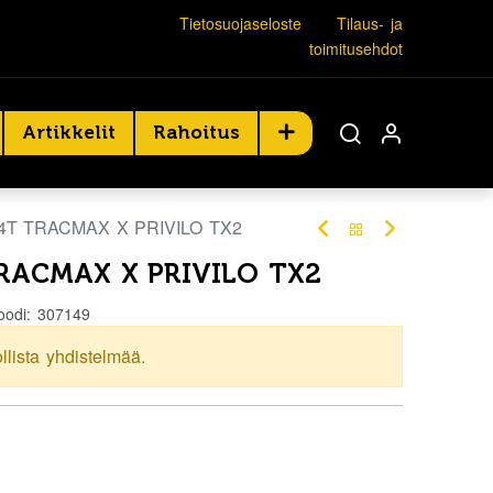
Tietosuojaseloste
Tilaus- ja
toimitusehdot
Artikkelit
Rahoitus
74T TRACMAX X PRIVILO TX2
TRACMAX X PRIVILO TX2
oodi:
307149
ollista yhdistelmää.