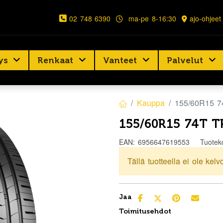
02 748 6390
ma-pe 8-16:30
ajo-ohjeet
ys
Renkaat
Vanteet
Palvelut
Kauppa
155/60R15 
155/60R15 74T 
EAN:
6956647619553
Tuotek
Tällä tuotteella ei ole kelv
Jaa
Toimitusehdot