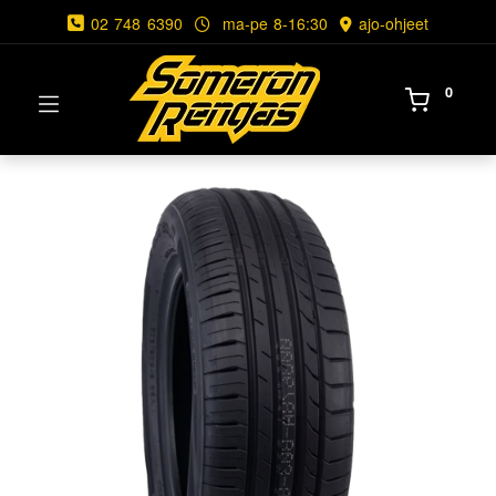
02 748 6390
ma-pe 8-16:30
ajo-ohjeet
0