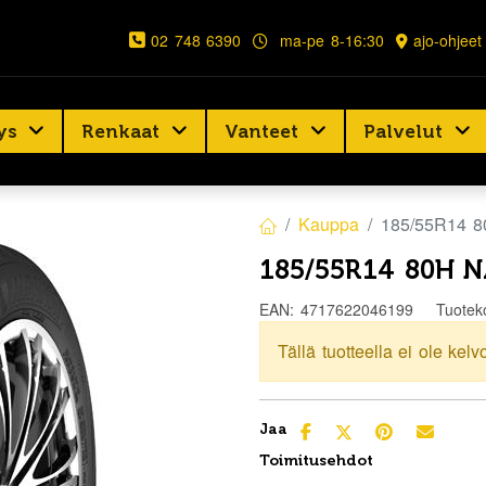
02 748 6390
ma-pe 8-16:30
ajo-ohjeet
ys
Renkaat
Vanteet
Palvelut
Kauppa
185/55R14 
185/55R14 80H 
EAN:
4717622046199
Tuotek
Tällä tuotteella ei ole kelv
Jaa
Toimitusehdot