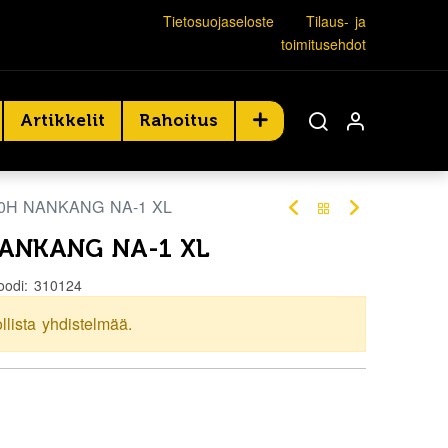
Tietosuojaseloste
Tilaus- ja
toimitusehdot
Artikkelit
Rahoitus
80H NANKANG NA-1 XL
NANKANG NA-1 XL
oodi:
310124
ollista yhdistelmää.