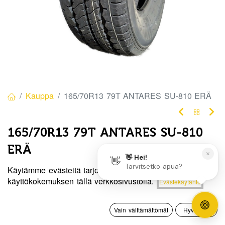
Kauppa
165/70R13 79T ANTARES SU-810 ERÄ
165/70R13 79T ANTARES SU-810
ERÄ
EAN:
6959585816572
Tuotekoodi:
310272
Käytämme evästeitä tarjotaksemme sinulle paremman
Hinta:
käyttökokemuksen tällä verkkosivustolla.
Evästekäytäntö
Lisää ostoskoriin
57,50
€
/ kpl
57,50
€
0
Vain välttämättömät
Hyväksyn
Toimittajilla (kotimaa):
Saatavilla
Etusivu
Haku
Toivelista
Tili
Toimitusaika:
3 arkipäivää