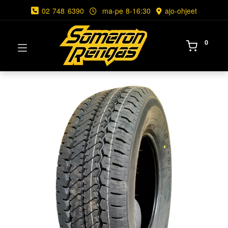
02 748 6390
ma-pe 8-16:30
ajo-ohjeet
0