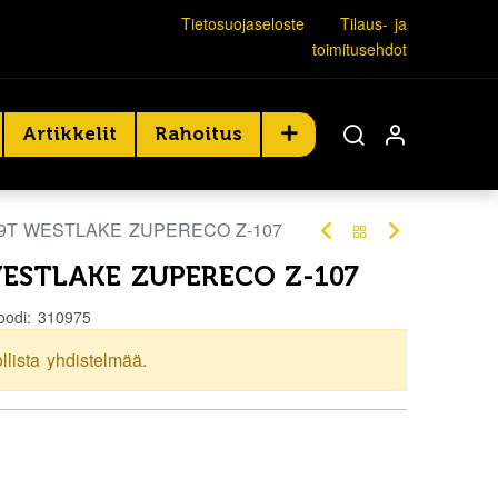
Tietosuojaseloste
Tilaus- ja
toimitusehdot
Artikkelit
Rahoitus
79T WESTLAKE ZUPERECO Z-107
WESTLAKE ZUPERECO Z-107
oodi:
310975
ollista yhdistelmää.