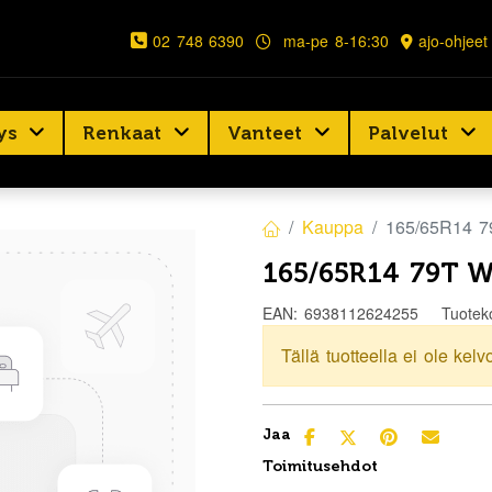
02 748 6390
ma-pe 8-16:30
ajo-ohjeet
ys
Renkaat
Vanteet
Palvelut
Kauppa
165/65R14 
165/65R14 79T 
EAN:
6938112624255
Tuotek
Tällä tuotteella ei ole kelv
Jaa
Toimitusehdot