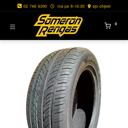
02 748 6390
ma-pe 8-16:30
ajo-ohjeet
0