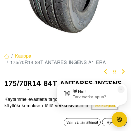
Kauppa
175/70R14 84T ANTARES INGENS A1 ERÄ
175/70R14 84T ANTARES INGENS
A1 ERÄ
Käytämme evästeitä tarjotaksemme sinulle paremman
EAN:
6959585830202
Tuotekoodi:
311927
Hinta:
käyttökokemuksen tällä verkkosivustolla.
Evästekäytäntö
Lisää ostoskoriin
60,00
€
60,00
€
/ kpl
0
Vain välttämättömät
Hyväksyn
Etusivu
Haku
Toivelista
Tili
Toimittajilla (kotimaa):
Saatavilla