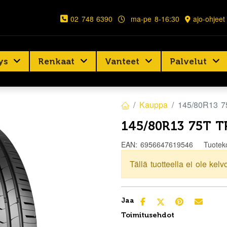
02 748 6390
ma-pe 8-16:30
ajo-ohjeet
ys
Renkaat
Vanteet
Palvelut
Kauppa
145/80R13 
145/80R13 75T 
EAN:
6956647619546
Tuotek
Tällä tuotteella ei ole kelv
Jaa
Toimitusehdot