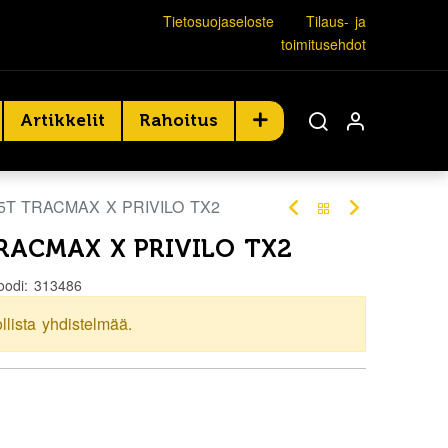
Tietosuojaseloste
Tilaus- ja
toimitusehdot
Artikkelit
Rahoitus
75T TRACMAX X PRIVILO TX2
TRACMAX X PRIVILO TX2
oodi:
313486
ollista yhdistelmää.