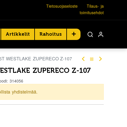
Tietosuojaseloste
Tilaus- ja
toimitusehdot
Artikkelit
Rahoitus
75T WESTLAKE ZUPERECO Z-107
WESTLAKE ZUPERECO Z-107
oodi:
314056
ollista yhdistelmää.