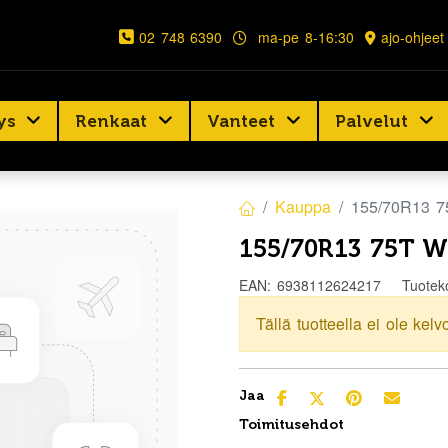
02 748 6390
ma-pe 8-16:30
ajo-ohjeet
ys
Renkaat
Vanteet
Palvelut
Kauppa
155/70R13 
155/70R13 75T 
EAN:
6938112624217
Tuotek
Tällä tuotteella ei ole kelv
Jaa
Toimitusehdot