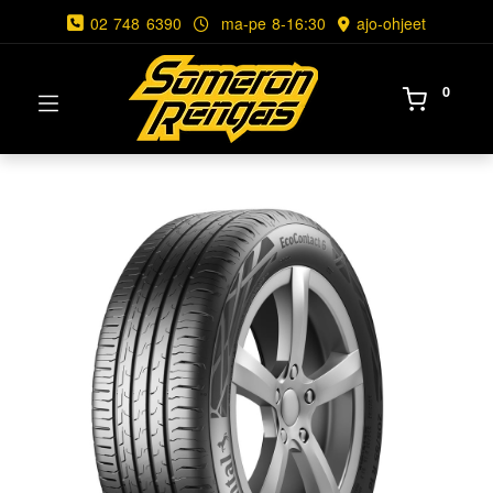
02 748 6390
ma-pe 8-16:30
ajo-ohjeet
0