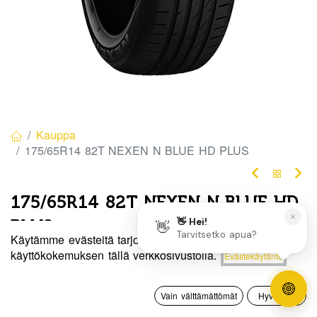
Kauppa
175/65R14 82T NEXEN N BLUE HD PLUS
175/65R14 82T NEXEN N BLUE HD
PLUS
Käytämme evästeitä tarjotaksemme sinulle paremman
EAN:
8807622209536
Tuotekoodi:
314840
Hinta:
käyttökokemuksen tällä verkkosivustolla.
Evästekäytäntö
Lisää ostoskoriin
87,50
€
Tällä tuotteella ei ole kelvollista yhdistelmää.
0
Vain välttämättömät
Hyväksyn
Etusivu
Haku
Toivelista
Tili