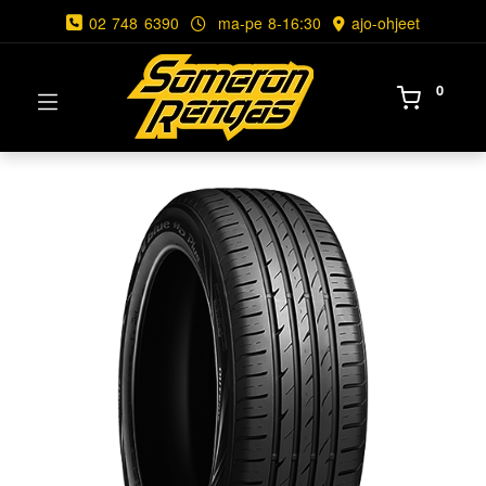
02 748 6390
ma-pe 8-16:30
ajo-ohjeet
0