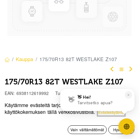
Kauppa
175/70R13 82T WESTLAKE Z107
175/70R13 82T WESTLAKE Z107
EAN:
6938112619992
Tuotekoodi:
315984
67,50
€
/ kpl
Käytämme evästeitä tarjotaksemme sinulle paremman
Hinta:
käyttökokemuksen tällä verkkosivustolla.
Evästekäytäntö
Lisää ostoskoriin
67,50
€
Toimittajilla (kotimaa):
Saatavilla
0
Toimitusaika:
3 arkipäivää
Vain välttämättömät
Hyväksyn
Etusivu
Haku
Toivelista
Tili