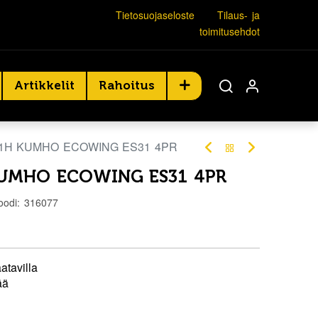
Tietosuojaseloste
Tilaus- ja
toimitusehdot
Artikkelit
Rahoitus
81H KUMHO ECOWING ES31 4PR
KUMHO ECOWING ES31 4PR
oodi:
316077
atavilla
ää