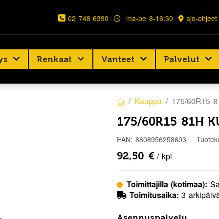
02 748 6390
ma-pe 8-16:30
ajo-ohjeet
ys
Renkaat
Vanteet
Palvelut
Kauppa
175/60R15 
175/60R15 81H 
EAN:
8808956258603
Tuotek
92,50
€
/ kpl
Toimittajilla (kotimaa):
Sa
Toimitusaika:
3 arkipäiv
Asennuspalvelu