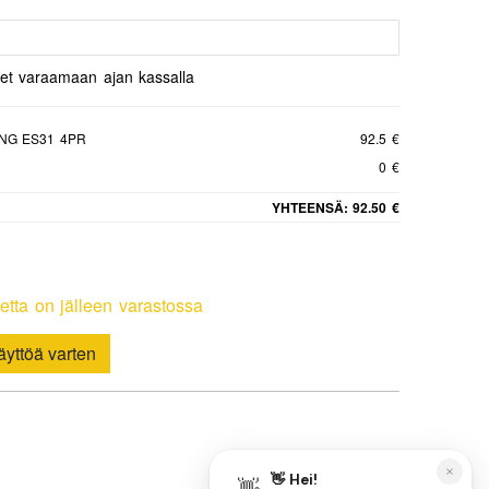
set varaamaan ajan kassalla
NG ES31 4PR
92.5 €
0 €
YHTEENSÄ:
92.50 €
etta on jälleen varastossa
yttöä varten