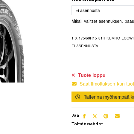
Mikäli valitset asennuksen, pää
1
X 175/60R15 81H KUMHO ECOWI
EI ASENNUSTA
Tuote loppu
Saat ilmoituksen kun tuot
Tallenna myöhempää kä
Jaa
Toimitusehdot