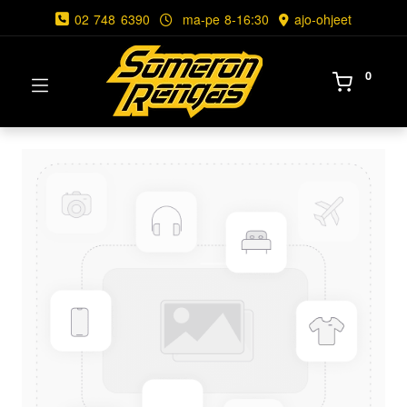
02 748 6390
ma-pe 8-16:30
ajo-ohjeet
0