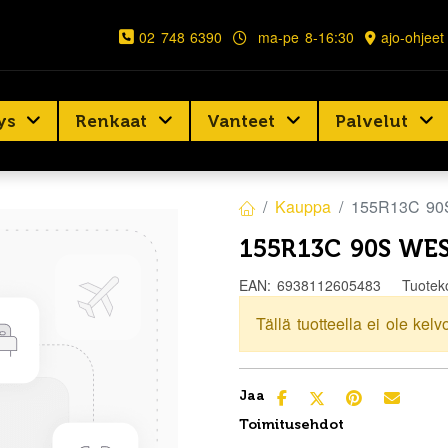
02 748 6390
ma-pe 8-16:30
ajo-ohjeet
ys
Renkaat
Vanteet
Palvelut
Kauppa
155R13C 90
155R13C 90S WE
EAN:
6938112605483
Tuotek
Tällä tuotteella ei ole kelv
Jaa
Toimitusehdot