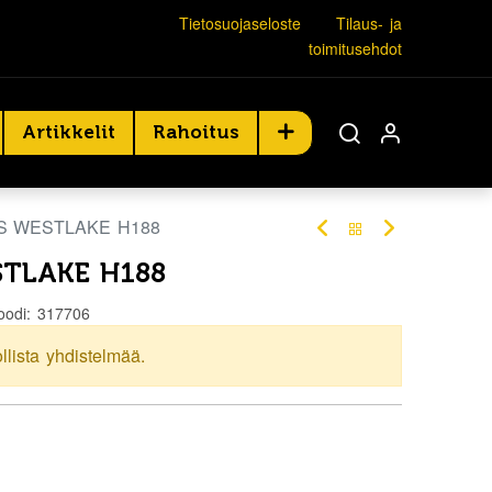
Tietosuojaseloste
Tilaus- ja
toimitusehdot
Artikkelit
Rahoitus
S WESTLAKE H188
STLAKE H188
oodi:
317706
ollista yhdistelmää.