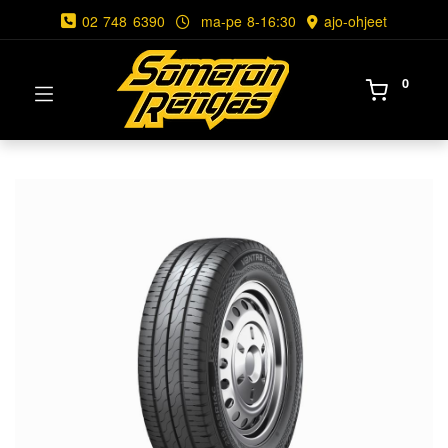
02 748 6390
ma-pe 8-16:30
ajo-ohjeet
0