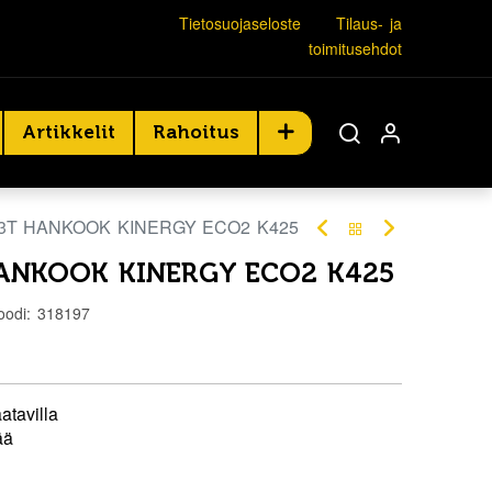
Tietosuojaseloste
Tilaus- ja
toimitusehdot
Artikkelit
Rahoitus
73T HANKOOK KINERGY ECO2 K425
HANKOOK KINERGY ECO2 K425
oodi:
318197
atavilla
ää