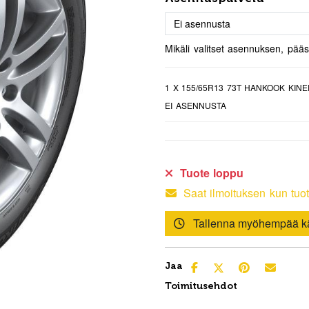
Mikäli valitset asennuksen, pää
1
X 155/65R13 73T HANKOOK KINE
EI ASENNUSTA
Tuote loppu
Saat ilmoituksen kun tuot
Tallenna myöhempää kä
Jaa
Toimitusehdot