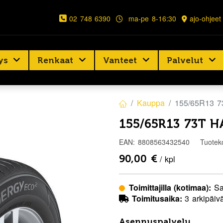
02 748 6390
ma-pe 8-16:30
ajo-ohjeet
ys
Renkaat
Vanteet
Palvelut
Kauppa
155/65R13 
155/65R13 73T 
EAN:
8808563432540
Tuotek
90,00
€
/ kpl
Toimittajilla (kotimaa):
Sa
Toimitusaika:
3 arkipäiv
Asennuspalvelu