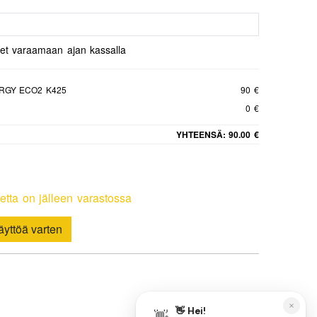
set varaamaan ajan kassalla
RGY ECO2 K425
90 €
0 €
YHTEENSÄ:
90.00 €
etta on jälleen varastossa
yttöä varten