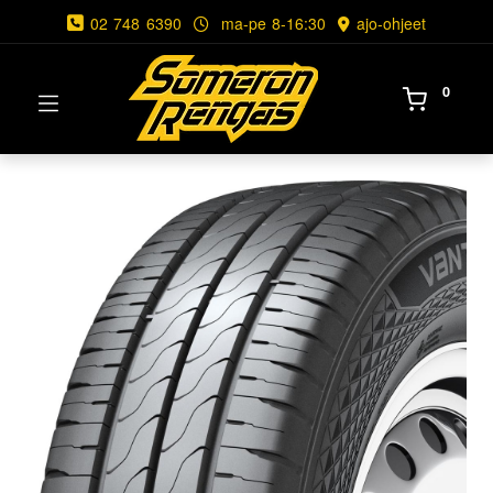
02 748 6390
ma-pe 8-16:30
ajo-ohjeet
0