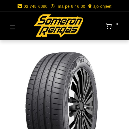
02 748 6390
ma-pe 8-16:30
ajo-ohjeet
0