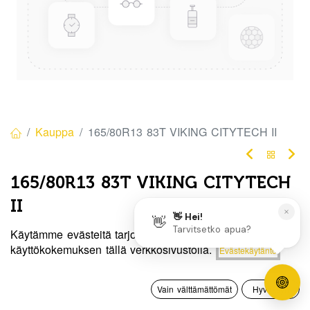
Kauppa
165/80R13 83T VIKING CITYTECH II
165/80R13 83T VIKING CITYTECH
II
EAN:
4024069787975
Tuotekoodi:
319126
Käytämme evästeitä tarjotaksemme sinulle paremman
Hinta:
käyttökokemuksen tällä verkkosivustolla.
Evästekäytäntö
Lisää ostoskoriin
135,00
€
/ kpl
135,00
€
0
Vain välttämättömät
Hyväksyn
Toimittajilla (ulkomaa):
Saatavilla
Etusivu
Haku
Toivelista
Tili
Toimitusaika:
3 arkipäivää