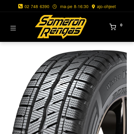
02 748 6390
ma-pe 8-16:30
ajo-ohjeet
0