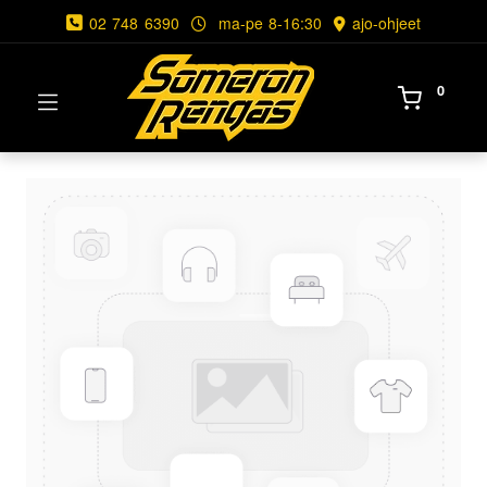
02 748 6390
ma-pe 8-16:30
ajo-ohjeet
0