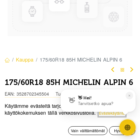
Kauppa
175/60R18 85H MICHELIN ALPIN 6
175/60R18 85H MICHELIN ALPIN 6
EAN:
3528702345504
Tuotekoodi:
320821
Käytämme evästeitä tarjotaksemme sinulle paremman
Tällä tuotteella ei ole kelvollista yhdistelmää.
Hinta:
käyttökokemuksen tällä verkkosivustolla.
Evästekäytäntö
Lisää ostoskoriin
230,00
€
0
Jaa
Vain välttämättömät
Hyväksyn
Etusivu
Haku
Toivelista
Tili
Toimitusehdot