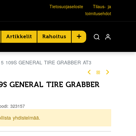
Tietosuojaseloste
Tilaus- ja
toimitusehdot
Artikkelit
Rahoitus
R15 109S GENERAL TIRE GRABBER AT3
09S GENERAL TIRE GRABBER
oodi:
323157
ollista yhdistelmää.