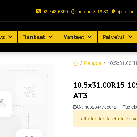
02 748 6390
ma-pe 8-16:30
ajo-ohjeet
ys
Renkaat
Vanteet
Palvelut
Kauppa
10.5x31.00
10.5x31.00R15 1
AT3
EAN:
4032344785042
Tuotek
Tällä tuotteella ei ole kelv