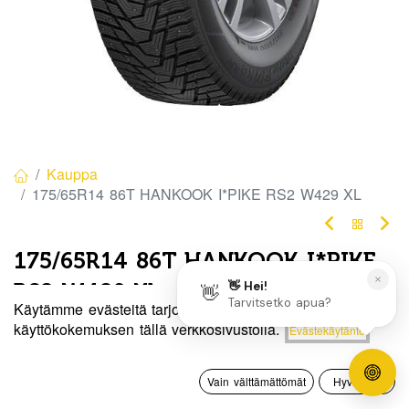
Kauppa
175/65R14 86T HANKOOK I*PIKE RS2 W429 XL
175/65R14 86T HANKOOK I*PIKE
RS2 W429 XL
Käytämme evästeitä tarjotaksemme sinulle paremman
EAN:
8808563559056
Tuotekoodi:
323382
Hinta:
käyttökokemuksen tällä verkkosivustolla.
Evästekäytäntö
Lisää ostoskoriin
102,50
€
102,50
€
/ kpl
0
Vain välttämättömät
Hyväksyn
Etusivu
Haku
Toivelista
Tili
Toimittajilla (kotimaa):
Saatavilla