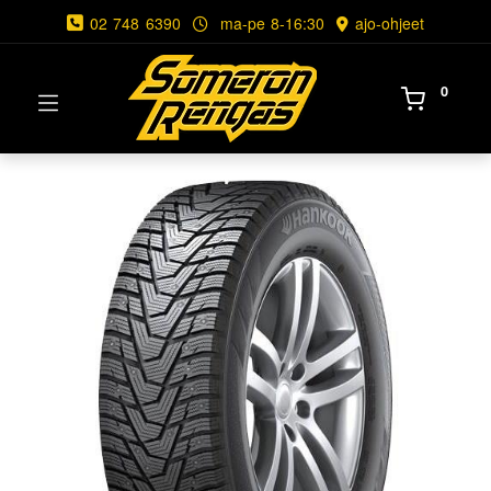
02 748 6390
ma-pe 8-16:30
ajo-ohjeet
0