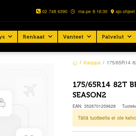
02 748 6390
ma-pe 8-16:30
ajo-ohjeet
ys
Renkaat
Vanteet
Palvelut
Kauppa
175/65R14 
175/65R14 82T 
SEASON2
EAN:
3528701259628
Tuotek
Tällä tuotteella ei ole kelv