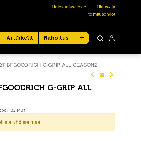
Tietosuojaseloste
Tilaus- ja
toimitusehdot
Artikkelit
Rahoitus
82T BFGOODRICH G-GRIP ALL SEASON2
BFGOODRICH G-GRIP ALL
oodi:
324431
ollista yhdistelmää.