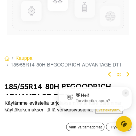
Kauppa
185/55R14 80H BFGOODRICH ADVANTAGE DT1
185/55R14 80H BFGOODRICH
ADVANTAGE DT1
Käytämme evästeitä tarjotaksemme sinulle paremman
EAN:
3528703869573
Tuotekoodi:
324785
Hinta:
käyttökokemuksen tällä verkkosivustolla.
Evästekäytäntö
Lisää ostoskoriin
130,00
€
Tällä tuotteella ei ole kelvollista yhdistelmää.
0
Vain välttämättömät
Hyväksyn
Etusivu
Haku
Toivelista
Tili