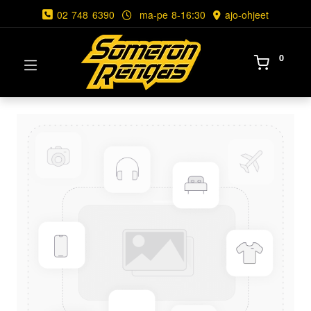
02 748 6390
ma-pe 8-16:30
ajo-ohjeet
0