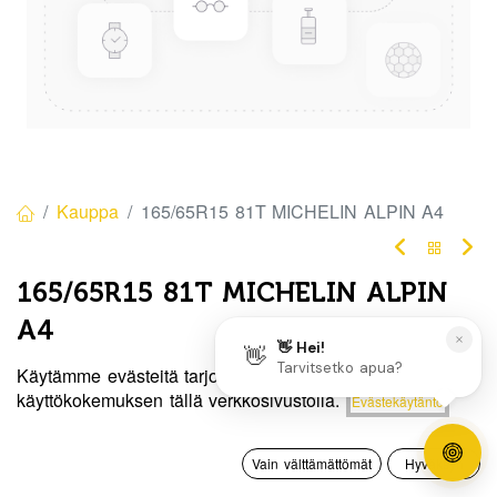
Kauppa
165/65R15 81T MICHELIN ALPIN A4
165/65R15 81T MICHELIN ALPIN
A4
EAN:
3528705705701
Tuotekoodi:
325024
Käytämme evästeitä tarjotaksemme sinulle paremman
Hinta:
käyttökokemuksen tällä verkkosivustolla.
Evästekäytäntö
Lisää ostoskoriin
Tällä tuotteella ei ole kelvollista yhdistelmää.
125,00
€
0
Vain välttämättömät
Hyväksyn
Etusivu
Haku
Toivelista
Tili
Jaa