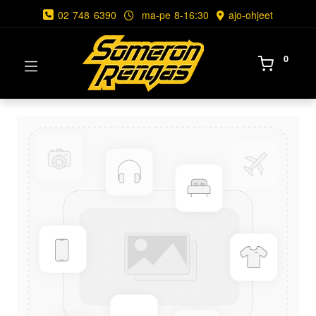
02 748 6390
ma-pe 8-16:30
ajo-ohjeet
0