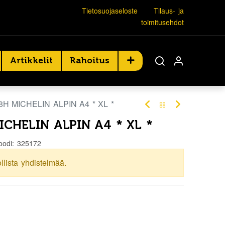
Tietosuojaseloste
Tilaus- ja
toimitusehdot
Artikkelit
Rahoitus
8H MICHELIN ALPIN A4 * XL *
ICHELIN ALPIN A4 * XL *
oodi:
325172
ollista yhdistelmää.