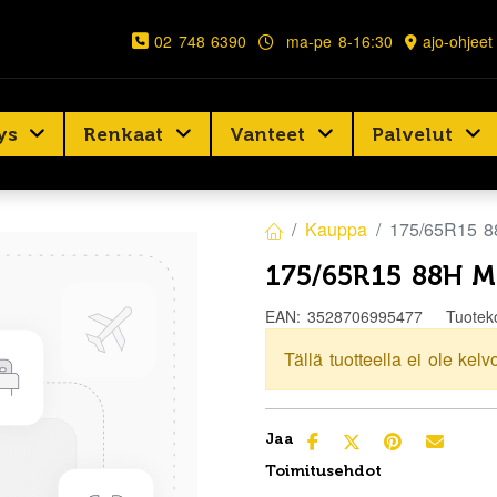
02 748 6390
ma-pe 8-16:30
ajo-ohjeet
ys
Renkaat
Vanteet
Palvelut
Kauppa
175/65R15 8
175/65R15 88H M
EAN:
3528706995477
Tuotek
Tällä tuotteella ei ole kelv
Jaa
Toimitusehdot