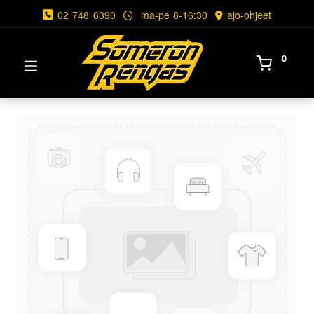
02 748 6390
ma-pe 8-16:30
ajo-ohjeet
0