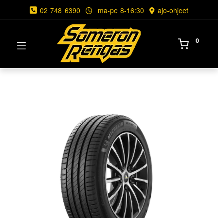
02 748 6390
ma-pe 8-16:30
ajo-ohjeet
0