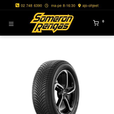
02 748 6390
ma-pe 8-16:30
ajo-ohjeet
0