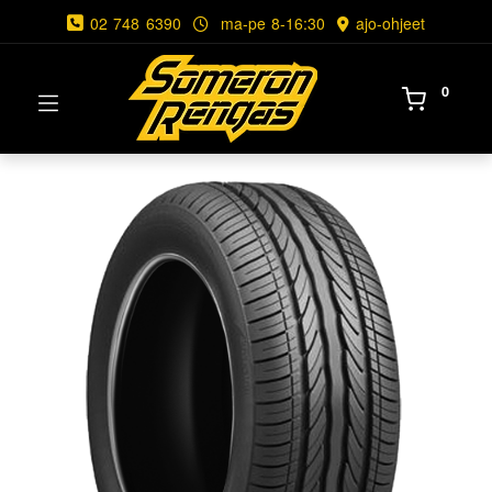
02 748 6390
ma-pe 8-16:30
ajo-ohjeet
0