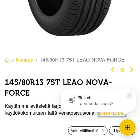
Kauppa
145/80R13 75T LEAO NOVA-FORCE
145/80R13 75T LEAO NOVA-
FORCE
EAN:
6959954725979
Tuotekoodi:
329789
Käytämme evästeitä tarjotaksemme sinulle paremman
Hinta:
käyttökokemuksen tällä verkkosivustolla.
Evästekäytäntö
Lisää ostoskoriin
Tällä tuotteella ei ole kelvollista yhdistelmää.
55,00
€
0
Vain välttämättömät
Hyväksyn
Etusivu
Haku
Toivelista
Tili
Jaa