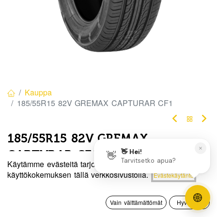
Kauppa
185/55R15 82V GREMAX CAPTURAR CF1
185/55R15 82V GREMAX
CAPTURAR CF1
Käytämme evästeitä tarjotaksemme sinulle paremman
EAN:
6956647609790
Tuotekoodi:
329814
Hinta:
käyttökokemuksen tällä verkkosivustolla.
Evästekäytäntö
Lisää ostoskoriin
65,00
€
Tällä tuotteella ei ole kelvollista yhdistelmää.
0
Vain välttämättömät
Hyväksyn
Etusivu
Haku
Toivelista
Tili