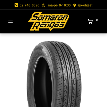
02 748 6390
ma-pe 8-16:30
ajo-ohjeet
0